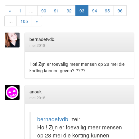
«
1
…
90
91
92
93
94
95
96
…
105
»
bernadetvdb.
mei 2018
Hoi! Zijn er toevallig meer mensen op 28 mei die
korting kunnen geven? ????
anouk
mei 2018
bernadetvdb.
zei:
Hoi! Zijn er toevallig meer mensen
op 28 mei die korting kunnen