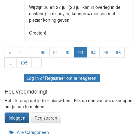
Wij zijn 26 en 27 juli (28 juli kan in overleg in de
ochtend) in disney en kunnen 4 mensen met
plezier korting geven.
Groeten!
«
1
…
90
91
92
93
94
95
96
…
105
»
Log In
of
Registreer
om te reageren.
Hoi, vreemdeling!
Het lijkt erop dat je hier nieuw bent. Klik op één van deze knoppen
om je aan te melden!
Inloggen
Registreren
Snelkoppelingen
Alle Categorieën