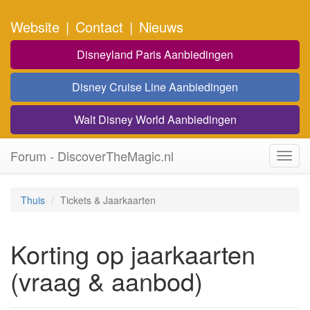
Website
|
Contact
|
Nieuws
Disneyland Paris Aanbiedingen
Disney Cruise Line Aanbiedingen
Walt Disney World Aanbiedingen
Forum - DiscoverTheMagic.nl
Toggl
navig
Thuis
Tickets & Jaarkaarten
Korting op jaarkaarten
(vraag & aanbod)