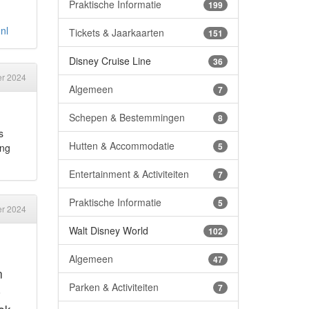
Praktische Informatie
199
nl
Tickets & Jaarkaarten
151
Disney Cruise Line
36
r 2024
Algemeen
7
Schepen & Bestemmingen
8
s
Hutten & Accommodatie
5
ing
Entertainment & Activiteiten
7
Praktische Informatie
5
r 2024
Walt Disney World
102
Algemeen
47
n
Parken & Activiteiten
7
p