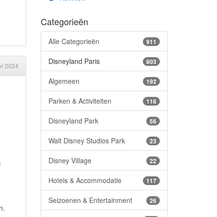
Categorieën
Alle Categorieën
911
Disneyland Paris
803
er 2024
Algemeen
192
Parken & Activiteiten
116
Disneyland Park
56
Walt Disney Studios Park
23
Disney Village
m
22
Hotels & Accommodatie
117
e
Seizoenen & Entertainment
26
n.