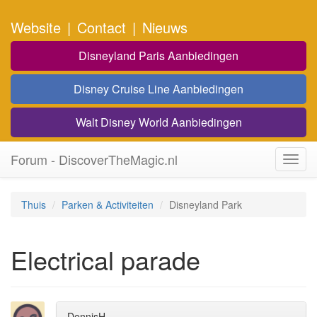
Website
|
Contact
|
Nieuws
Disneyland Paris Aanbiedingen
Disney Cruise Line Aanbiedingen
Walt Disney World Aanbiedingen
Forum - DiscoverTheMagic.nl
Toggl
navig
Thuis
Parken & Activiteiten
Disneyland Park
Electrical parade
DennisH