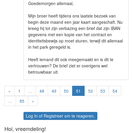
Goedemorgen allemaal,
Mijn broer heeft tijdens ons laatste bezoek van
begin deze maand een jaar kaart aangeschaft. Nu
kreeg hij tot zijn verbazing een brief dat zijn IBAN
gegevens met een kopie van het contract en
identiteitsbewijs op moet sturen, terwijl dit allemaal
in het park geregeld is.
Heeft iemand dit ook meegemaakt en is dit te
vertrouwen? De brief ziet er overigens wel
betrouwbaar uit.
«
1
…
48
49
50
51
52
53
54
…
85
»
Log In
of
Registreer
om te reageren.
Hoi, vreemdeling!