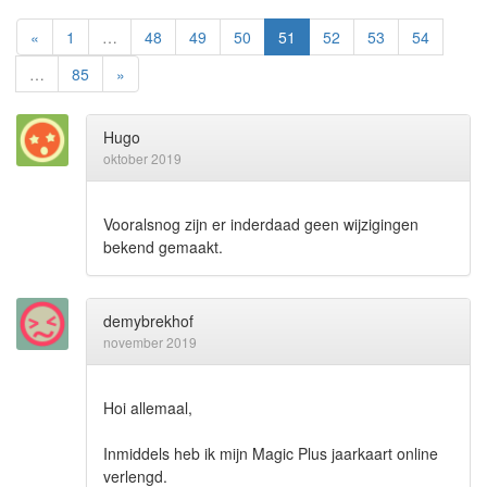
«
1
…
48
49
50
51
52
53
54
…
85
»
Hugo
oktober 2019
Vooralsnog zijn er inderdaad geen wijzigingen
bekend gemaakt.
demybrekhof
november 2019
Hoi allemaal,
Inmiddels heb ik mijn Magic Plus jaarkaart online
verlengd.