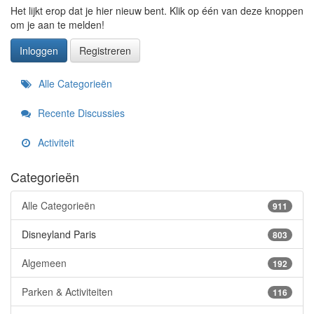
Het lijkt erop dat je hier nieuw bent. Klik op één van deze knoppen
om je aan te melden!
Inloggen
Registreren
Snelkoppelingen
Alle Categorieën
Recente Discussies
Activiteit
Categorieën
Alle Categorieën
911
Disneyland Paris
803
Algemeen
192
Parken & Activiteiten
116