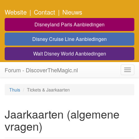
Website
|
Contact
|
Nieuws
Disneyland Paris Aanbiedingen
Disney Cruise Line Aanbiedingen
Walt Disney World Aanbiedingen
Forum - DiscoverTheMagic.nl
Toggl
navig
Thuis
Tickets & Jaarkaarten
Jaarkaarten (algemene
vragen)