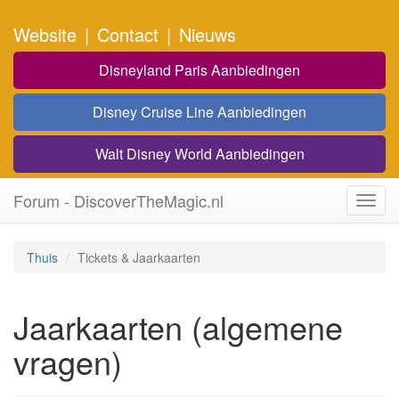
Website
|
Contact
|
Nieuws
Disneyland Paris Aanbiedingen
Disney Cruise Line Aanbiedingen
Walt Disney World Aanbiedingen
Forum - DiscoverTheMagic.nl
Toggl
navig
Thuis
Tickets & Jaarkaarten
Jaarkaarten (algemene
vragen)