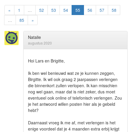
«
1
…
52
53
54
55
56
57
58
…
85
»
Natalie
augustus 2020
Hoi Lars en Brigitte,
Ik ben wel benieuwd wat ze je kunnen zeggen,
Birgitte. Ik wil ook graag 2 jaarpassen verlengen
die binnenkort zullen verlopen. Ik kan misschien
nog wel gaan, maar dat is niet zeker, dus moet
eventueel ook online of telefonisch verlengen. Zou
je het antwoord willen posten hier als je gebeld
hebt?
Daarnaast vroeg ik me af, met verlengen is het
enige voordeel dat je 4 maanden extra erbij krijgt