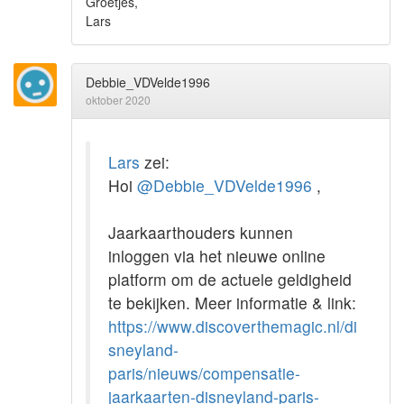
Groetjes,
Lars
Debbie_VDVelde1996
oktober 2020
Lars
zei:
Hoi
@Debbie_VDVelde1996
,
Jaarkaarthouders kunnen
inloggen via het nieuwe online
platform om de actuele geldigheid
te bekijken. Meer informatie & link:
https://www.discoverthemagic.nl/di
sneyland-
paris/nieuws/compensatie-
jaarkaarten-disneyland-paris-