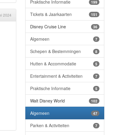
Praktische Informatie
199
Tickets & Jaarkaarten
151
i 2024
Disney Cruise Line
36
Algemeen
7
Schepen & Bestemmingen
8
Hutten & Accommodatie
5
Entertainment & Activiteiten
7
Praktische Informatie
5
Walt Disney World
102
Algemeen
47
Parken & Activiteiten
7