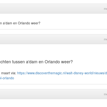
me
en a'dam en Orlando weer?
me
uchten tussen a'dam en Orlando weer?
o maart via:
https://www.discoverthemagic.nl/walt-disney-world/nieuws/d
ol-orlando
me