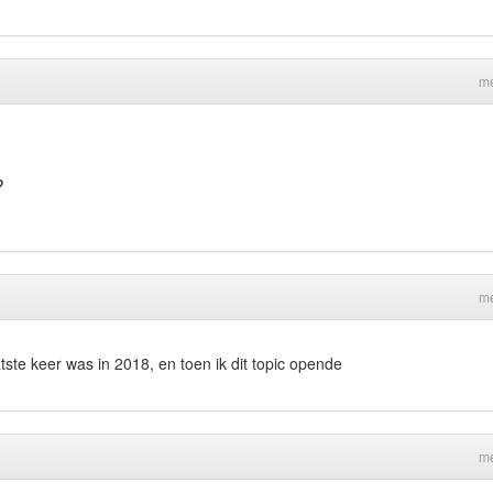
me
?
me
te keer was in 2018, en toen ik dit topic opende
me