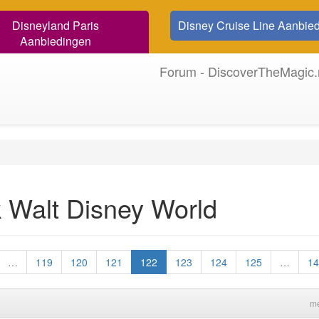
Disneyland Paris
Disney Cruise Line Aanbie
Aanbiedingen
Forum - DiscoverTheMagic.
 Walt Disney World
…
119
120
121
122
123
124
125
…
14
me