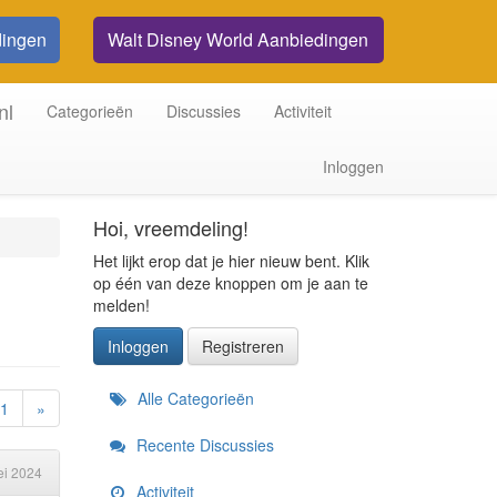
dingen
Walt Disney World Aanbiedingen
nl
Categorieën
Discussies
Activiteit
Inloggen
Hoi, vreemdeling!
Het lijkt erop dat je hier nieuw bent. Klik
op één van deze knoppen om je aan te
melden!
Inloggen
Registreren
Snelkoppelingen
Alle Categorieën
1
»
Recente Discussies
i 2024
Activiteit