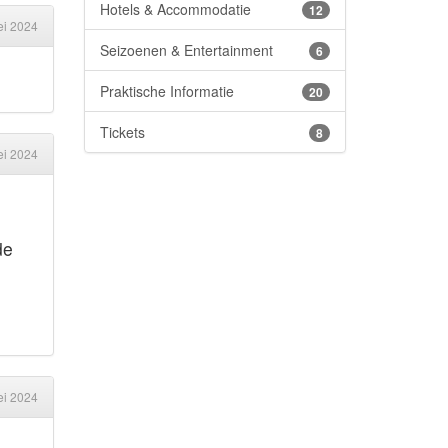
Hotels & Accommodatie
12
i 2024
Seizoenen & Entertainment
6
Praktische Informatie
20
Tickets
8
i 2024
de
i 2024