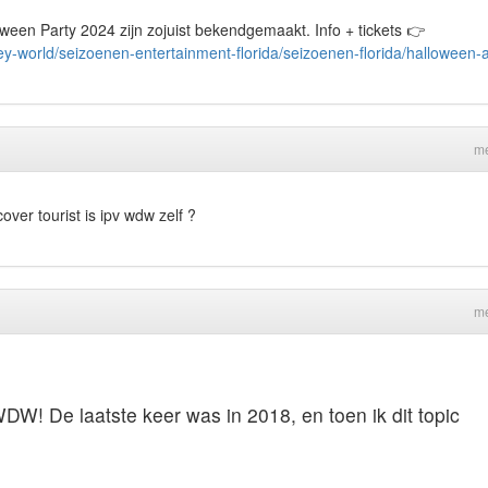
ween Party 2024 zijn zojuist bekendgemaakt. Info + tickets
👉
ey-world/seizoenen-entertainment-florida/seizoenen-florida/halloween-a
me
over tourist is ipv wdw zelf ?
me
DW! De laatste keer was in 2018, en toen ik dit topic