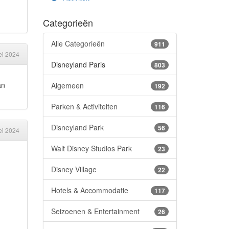
Categorieën
Alle Categorieën
911
i 2024
Disneyland Paris
803
an
Algemeen
192
Parken & Activiteiten
116
Disneyland Park
56
i 2024
Walt Disney Studios Park
23
Disney Village
22
Hotels & Accommodatie
117
Seizoenen & Entertainment
26