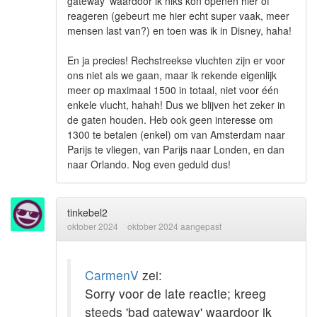
gateway' waardoor ik niks kon openen hier of
reageren (gebeurt me hier echt super vaak, meer
mensen last van?) en toen was ik in Disney, haha!
En ja precies! Rechstreekse vluchten zijn er voor
ons niet als we gaan, maar ik rekende eigenlijk
meer op maximaal 1500 in totaal, niet voor één
enkele vlucht, hahah! Dus we blijven het zeker in
de gaten houden. Heb ook geen interesse om
1300 te betalen (enkel) om van Amsterdam naar
Parijs te vliegen, van Parijs naar Londen, en dan
naar Orlando. Nog even geduld dus!
tinkebel2
oktober 2024
oktober 2024 aangepast
CarmenV
zei:
Sorry voor de late reactie; kreeg
steeds 'bad gateway' waardoor ik