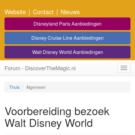
Website
|
Contact
|
Nieuws
Disneyland Paris Aanbiedingen
Disney Cruise Line Aanbiedingen
Walt Disney World Aanbiedingen
Forum - DiscoverTheMagic.nl
Toggl
navig
Thuis
Algemeen
Voorbereiding bezoek
Walt Disney World