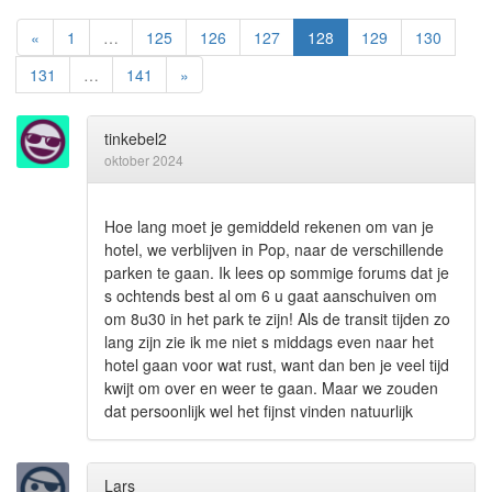
«
1
…
125
126
127
128
129
130
131
…
141
»
tinkebel2
oktober 2024
Hoe lang moet je gemiddeld rekenen om van je
hotel, we verblijven in Pop, naar de verschillende
parken te gaan. Ik lees op sommige forums dat je
s ochtends best al om 6 u gaat aanschuiven om
om 8u30 in het park te zijn! Als de transit tijden zo
lang zijn zie ik me niet s middags even naar het
hotel gaan voor wat rust, want dan ben je veel tijd
kwijt om over en weer te gaan. Maar we zouden
dat persoonlijk wel het fijnst vinden natuurlijk
Lars