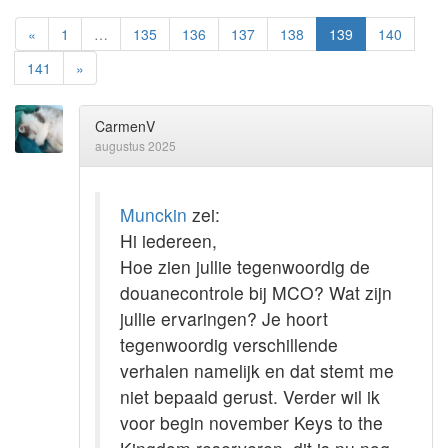
«
1
…
135
136
137
138
139
140
141
»
CarmenV
augustus 2025
Munckin
zei:
Hi iedereen,
Hoe zien jullie tegenwoordig de
douanecontrole bij MCO? Wat zijn
jullie ervaringen? Je hoort
tegenwoordig verschillende
verhalen namelijk en dat stemt me
niet bepaald gerust. Verder wil ik
voor begin november Keys to the