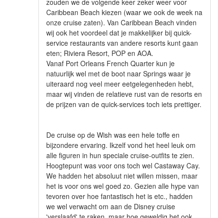
zouden we de volgende keer zeker weer voor
Caribbean Beach kiezen (waar we ook de week na
onze cruise zaten). Van Caribbean Beach vinden
wij ook het voordeel dat je makkelijker bij quick-
service restaurants van andere resorts kunt gaan
eten; Riviera Resort, POP en AOA.
Vanaf Port Orleans French Quarter kun je
natuurlijk wel met de boot naar Springs waar je
uiteraard nog veel meer eetgelegenheden hebt,
maar wij vinden de relatieve rust van de resorts en
de prijzen van de quick-services toch iets prettiger.
De cruise op de Wish was een hele toffe en
bijzondere ervaring. Ikzelf vond het heel leuk om
alle figuren in hun speciale cruise-outfits te zien.
Hoogtepunt was voor ons toch wel Castaway Cay.
We hadden het absoluut niet willen missen, maar
het is voor ons wel goed zo. Gezien alle hype van
tevoren over hoe fantastisch het is etc., hadden
we wel verwacht om aan de Disney cruise
'verslaafd' te raken, maar hoe geweldig het ook