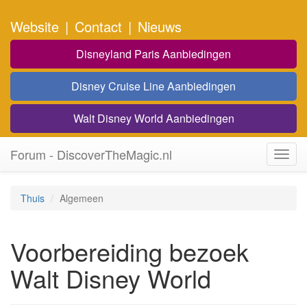
Website
|
Contact
|
Nieuws
Disneyland Paris Aanbiedingen
Disney Cruise Line Aanbiedingen
Walt Disney World Aanbiedingen
Forum - DiscoverTheMagic.nl
Toggl
navig
Thuis
Algemeen
Voorbereiding bezoek
Walt Disney World