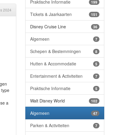
Praktische Informatie
199
us 2024
Tickets & Jaarkaarten
151
Disney Cruise Line
36
Algemeen
7
Schepen & Bestemmingen
8
Hutten & Accommodatie
5
Entertainment & Activiteiten
7
ngen
Praktische Informatie
5
e type
Walt Disney World
102
ose a
Algemeen
47
Parken & Activiteiten
7