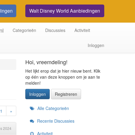
dingen
Walt Disney World Aanbiedingen
nl
Categorieën
Discussies
Activiteit
Inloggen
Hoi, vreemdeling!
Het lijkt erop dat je hier nieuw bent. Klik
op één van deze knoppen om je aan te
melden!
Inloggen
Registreren
Snelkoppelingen
Alle Categorieën
1
»
Recente Discussies
us 2024
Activiteit