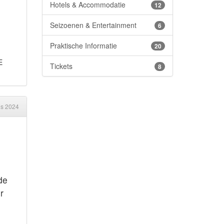
Hotels & Accommodatie
12
Seizoenen & Entertainment
6
Praktische Informatie
20
E
Tickets
8
us 2024
de
r