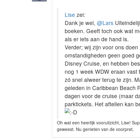
Lise
zei:
Dank je wel,
@Lars
Uiteindeli
boeken. Geeft toch ook wat me
als er iets aan de hand is.
Verder; wij zijn voor ons doe
omstandigheden geen goed gev
Disney Cruise, en hebben besl
nog 1 week WDW eraan vast te
zó snel alweer terug te zijn. M
geleden in Caribbean Beach R
dagen voor de cruise (maar da
parktickets. Het aftellen kan 
Oh wat een heerlijk vooruitzicht, Lise! Su
geweest. Nu genieten van de voorpret.