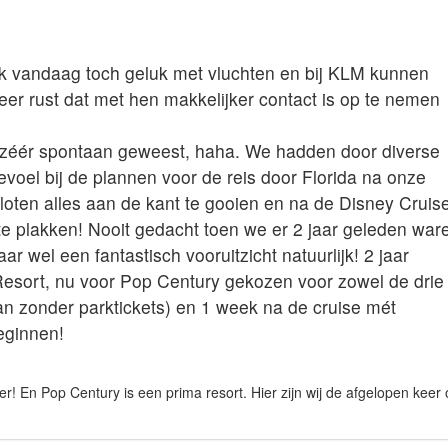
jk vandaag toch geluk met vluchten en bij KLM kunnen
er rust dat met hen makkelijker contact is op te nemen
n zéér spontaan geweest, haha. We hadden door diverse
oel bij de plannen voor de reis door Florida na onze
oten alles aan de kant te gooien en na de Disney Cruis
 plakken! Nooit gedacht toen we er 2 jaar geleden war
aar wel een fantastisch vooruitzicht natuurlijk! 2 jaar
esort, nu voor Pop Century gekozen voor zowel de drie
n zonder parktickets) en 1 week na de cruise mét
beginnen!
per! En Pop Century is een prima resort. Hier zijn wij de afgelopen keer