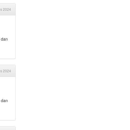
us 2024
r dan
us 2024
r dan