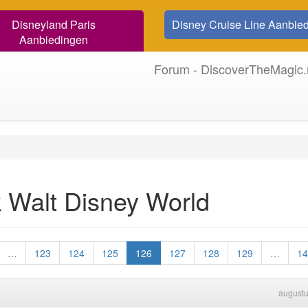
Disneyland Paris
Disney Cruise Line Aanbie
Aanbiedingen
Forum - DiscoverTheMagic.
 Walt Disney World
…
123
124
125
126
127
128
129
…
14
august