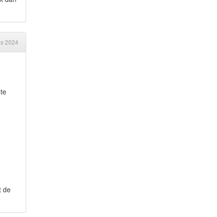
us 2024
te
t de