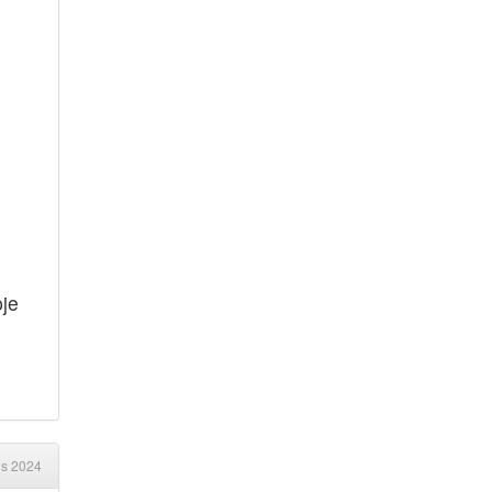
pje
us 2024