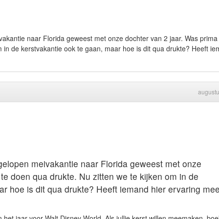
vakantie naar Florida geweest met onze dochter van 2 jaar. Was prima 
m in de kerstvakantie ook te gaan, maar hoe is dit qua drukte? Heeft i
august
fgelopen meivakantie naar Florida geweest met onze
te doen qua drukte. Nu zitten we te kijken om in de
ar hoe is dit qua drukte? Heeft iemand hier ervaring me
n het jaar voor Walt Disney World. Als jullie kerst willen meemaken, bo