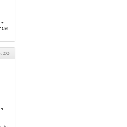
te
emand
us 2024
e?
ek dan