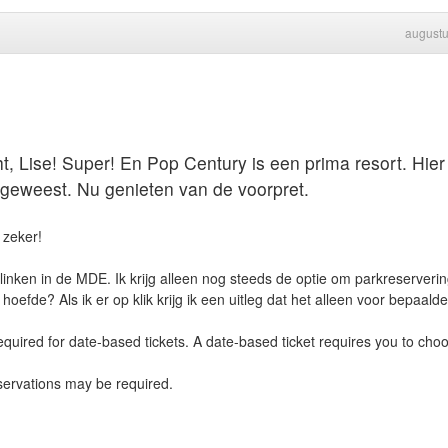
august
ht, Lise! Super! En Pop Century is een prima resort. Hier
k geweest. Nu genieten van de voorpret.
 zeker!
linken in de MDE. Ik krijg alleen nog steeds de optie om parkreserveri
oefde? Als ik er op klik krijg ik een uitleg dat het alleen voor bepaald
quired for date-based tickets. A date-based ticket requires you to cho
servations may be required.