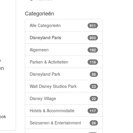
Categorieën
Alle Categorieën
911
Disneyland Paris
803
Algemeen
192
e
Parken & Activiteiten
116
en
Disneyland Park
56
Walt Disney Studios Park
23
Disney Village
22
Hotels & Accommodatie
117
 ook
Seizoenen & Entertainment
26