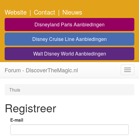
Website
|
Contact
|
Nieuws
Disneyland Paris Aanbiedingen
Disney Cruise Line Aanbiedingen
Walt Disney World Aanbiedingen
Forum - DiscoverTheMagic.nl
Toggl
navig
Thuis
Registreer
E-mail