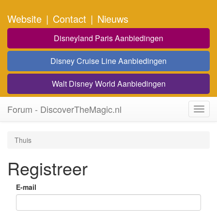
Website
|
Contact
|
Nieuws
Disneyland Paris Aanbiedingen
Disney Cruise Line Aanbiedingen
Walt Disney World Aanbiedingen
Forum - DiscoverTheMagic.nl
Toggl
navig
Thuis
Registreer
E-mail