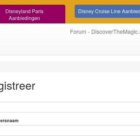
Disneyland Paris
Disney Cruise Line Aanbie
Aanbiedingen
Forum - DiscoverTheMagic.
istreer
kersnaam