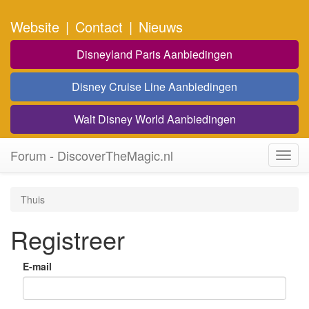
Website
|
Contact
|
Nieuws
Disneyland Paris Aanbiedingen
Disney Cruise Line Aanbiedingen
Walt Disney World Aanbiedingen
Forum - DiscoverTheMagic.nl
Toggl
navig
Thuis
Registreer
E-mail