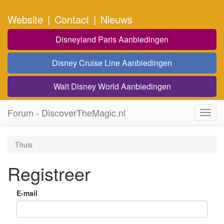
Website
|
Contact
|
Nieuws
Disneyland Paris Aanbiedingen
Disney Cruise Line Aanbiedingen
Walt Disney World Aanbiedingen
Forum - DiscoverTheMagic.nl
Toggl
navig
Thuis
Registreer
E-mail