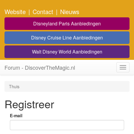
Website
|
Contact
|
Nieuws
Disneyland Paris Aanbiedingen
Disney Cruise Line Aanbiedingen
Walt Disney World Aanbiedingen
Forum - DiscoverTheMagic.nl
Toggl
navig
Thuis
Registreer
E-mail