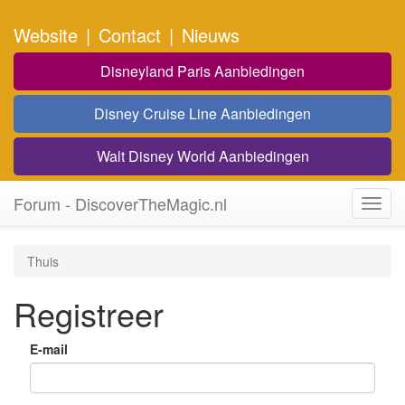
Website
|
Contact
|
Nieuws
Disneyland Paris Aanbiedingen
Disney Cruise Line Aanbiedingen
Walt Disney World Aanbiedingen
Forum - DiscoverTheMagic.nl
Toggl
navig
Thuis
Registreer
E-mail