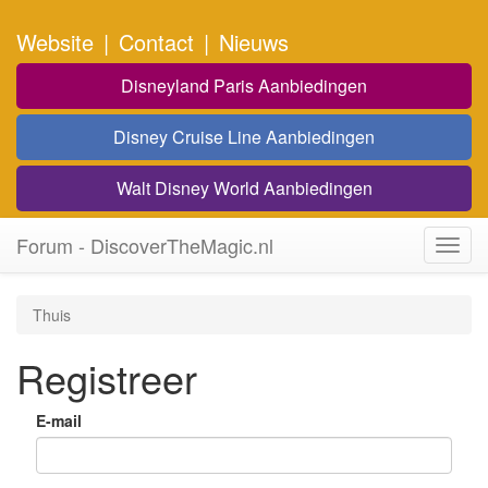
Website
|
Contact
|
Nieuws
Disneyland Paris Aanbiedingen
Disney Cruise Line Aanbiedingen
Walt Disney World Aanbiedingen
Forum - DiscoverTheMagic.nl
Toggl
navig
Thuis
Registreer
E-mail