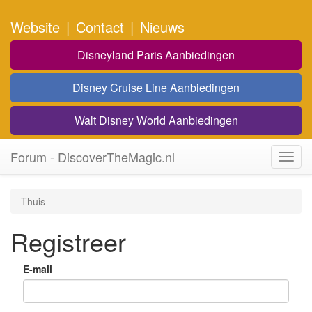
Website
|
Contact
|
Nieuws
Disneyland Paris Aanbiedingen
Disney Cruise Line Aanbiedingen
Walt Disney World Aanbiedingen
Forum - DiscoverTheMagic.nl
Toggl
navig
Thuis
Registreer
E-mail