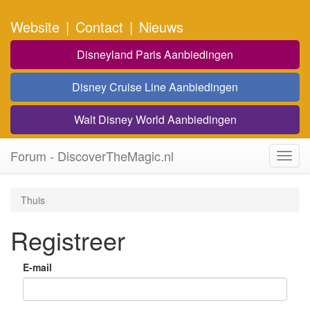
Website
|
Contact
|
Nieuws
Disneyland Paris Aanbiedingen
Disney Cruise Line Aanbiedingen
Walt Disney World Aanbiedingen
Forum - DiscoverTheMagic.nl
Toggl
navig
Thuis
Registreer
E-mail