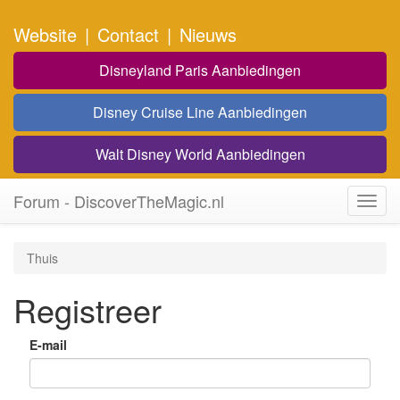
Website
|
Contact
|
Nieuws
Disneyland Paris Aanbiedingen
Disney Cruise Line Aanbiedingen
Walt Disney World Aanbiedingen
Forum - DiscoverTheMagic.nl
Toggl
navig
Thuis
Registreer
E-mail