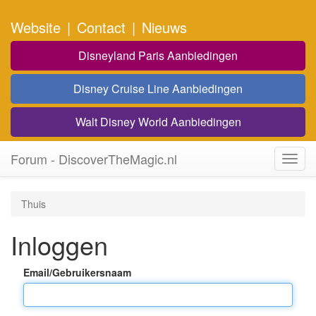
Website
|
Contact
|
Nieuws
Disneyland Paris Aanbiedingen
Disney Cruise Line Aanbiedingen
Walt Disney World Aanbiedingen
Forum - DiscoverTheMagic.nl
Toggl
navig
Thuis
Inloggen
Email/Gebruikersnaam