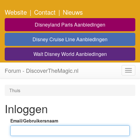
Website
|
Contact
|
Nieuws
Disneyland Paris Aanbiedingen
Disney Cruise Line Aanbiedingen
Walt Disney World Aanbiedingen
Forum - DiscoverTheMagic.nl
Toggl
navig
Thuis
Inloggen
Email/Gebruikersnaam