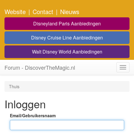
Website
|
Contact
|
Nieuws
Disneyland Paris Aanbiedingen
Disney Cruise Line Aanbiedingen
Walt Disney World Aanbiedingen
Forum - DiscoverTheMagic.nl
Toggl
navig
Thuis
Inloggen
Email/Gebruikersnaam