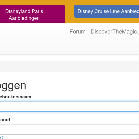
Disneyland Paris
Disney Cruise Line Aanbie
Aanbiedingen
Forum - DiscoverTheMagic.
oggen
Gebruikersnaam
oord
n?