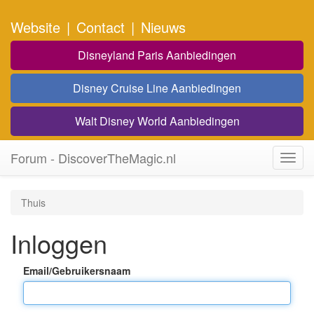
Website
|
Contact
|
Nieuws
Disneyland Paris Aanbiedingen
Disney Cruise Line Aanbiedingen
Walt Disney World Aanbiedingen
Forum - DiscoverTheMagic.nl
Toggl
navig
Thuis
Inloggen
Email/Gebruikersnaam