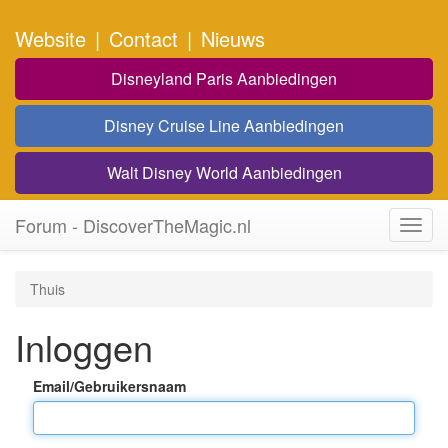
Website
|
Contact
|
Nieuws
Disneyland Paris Aanbiedingen
Disney Cruise Line Aanbiedingen
Walt Disney World Aanbiedingen
Forum - DiscoverTheMagic.nl
Toggl
navig
Thuis
Inloggen
Email/Gebruikersnaam