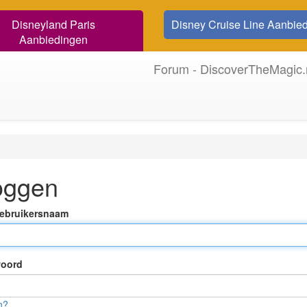
Disneyland Paris
Disney Cruise Line Aanbie
Aanbiedingen
Forum - DiscoverTheMagic.
oggen
Gebruikersnaam
oord
n?