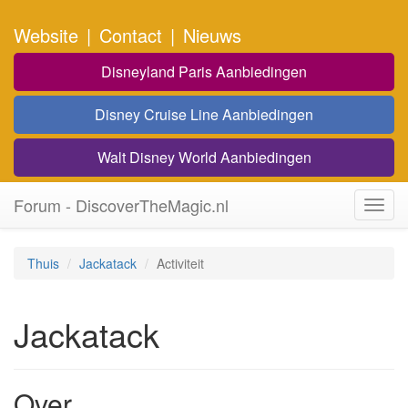
Website
|
Contact
|
Nieuws
Disneyland Paris Aanbiedingen
Disney Cruise Line Aanbiedingen
Walt Disney World Aanbiedingen
Forum - DiscoverTheMagic.nl
Toggl
navig
Thuis
Jackatack
Activiteit
Jackatack
Over