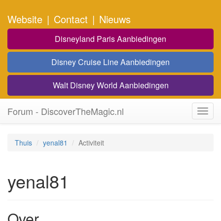
Website
|
Contact
|
Nieuws
Disneyland Paris Aanbiedingen
Disney Cruise Line Aanbiedingen
Walt Disney World Aanbiedingen
Forum - DiscoverTheMagic.nl
Toggl
navig
Thuis
yenal81
Activiteit
yenal81
Over