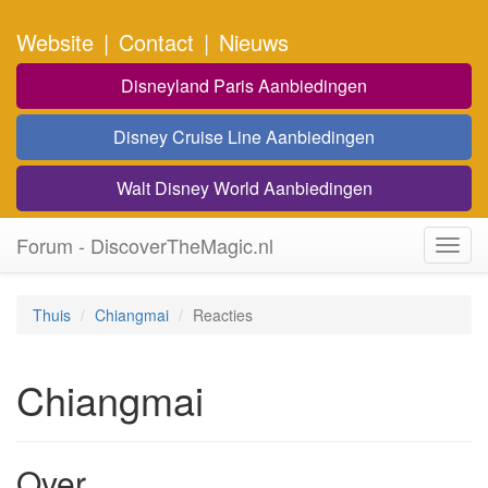
Website
|
Contact
|
Nieuws
Disneyland Paris Aanbiedingen
Disney Cruise Line Aanbiedingen
Walt Disney World Aanbiedingen
Forum - DiscoverTheMagic.nl
Toggl
navig
Thuis
Chiangmai
Reacties
Chiangmai
Over