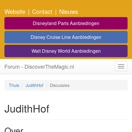
Website
|
Contact
|
Nieuws
Disneyland Paris Aanbiedingen
Disney Cruise Line Aanbiedingen
Walt Disney World Aanbiedingen
Forum - DiscoverTheMagic.nl
Toggl
navig
Thuis
JudithHof
Discussies
JudithHof
Over