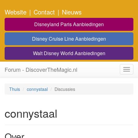
Website
|
Contact
|
Nieuws
Disneyland Paris Aanbiedingen
Disney Cruise Line Aanbiedingen
Walt Disney World Aanbiedingen
Forum - DiscoverTheMagic.nl
Toggl
navig
Thuis
connystaal
Discussies
connystaal
Over