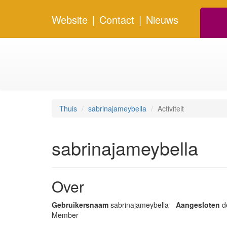
Website
|
Contact
|
Nieuws
Thuis
sabrinajameybella
Activiteit
sabrinajameybella
Over
Gebruikersnaam
sabrinajameybella
Aangesloten
d
Member