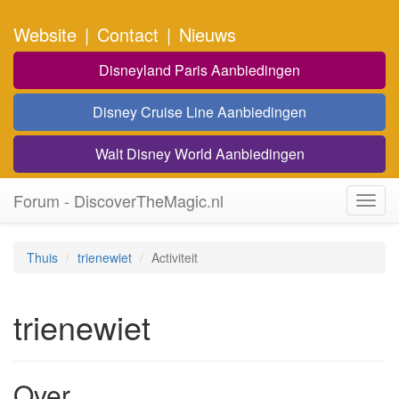
Website
|
Contact
|
Nieuws
Disneyland Paris Aanbiedingen
Disney Cruise Line Aanbiedingen
Walt Disney World Aanbiedingen
Forum - DiscoverTheMagic.nl
Toggl
navig
Thuis
trienewiet
Activiteit
trienewiet
Over