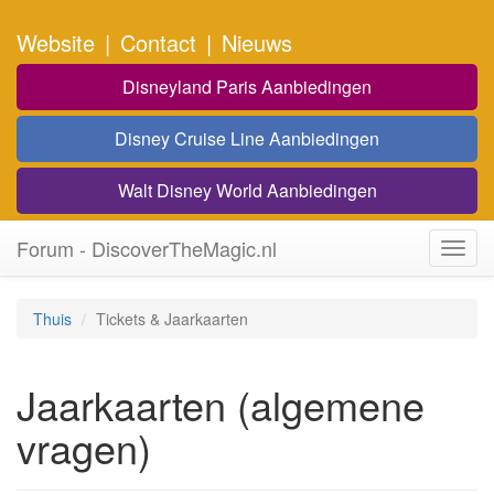
Website
|
Contact
|
Nieuws
Disneyland Paris Aanbiedingen
Disney Cruise Line Aanbiedingen
Walt Disney World Aanbiedingen
Forum - DiscoverTheMagic.nl
Toggl
navig
Thuis
Tickets & Jaarkaarten
Jaarkaarten (algemene
vragen)