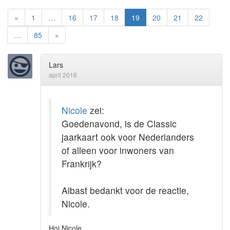
«
1
…
16
17
18
19
20
21
22
…
85
»
Lars
april 2016
Nicole
zei:
Goedenavond, is de Classic
jaarkaart ook voor Nederlanders
of alleen voor inwoners van
Frankrijk?
Albast bedankt voor de reactie,
Nicole.
Hoi Nicole,