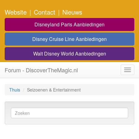
Website
|
Contact
|
Nieuws
Disneyland Paris Aanbiedingen
Disney Cruise Line Aanbiedingen
Walt Disney World Aanbiedingen
Forum - DiscoverTheMagic.nl
Toggl
navig
Thuis
Seizoenen & Entertainment