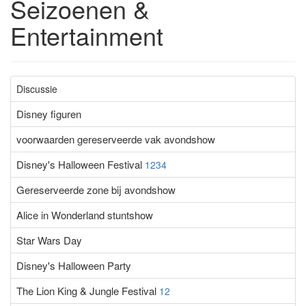
Seizoenen &
Entertainment
Discussielijst
Discussie
Disney figuren
voorwaarden gereserveerde vak avondshow
Disney's Halloween Festival
1
2
3
4
Gereserveerde zone bij avondshow
Alice in Wonderland stuntshow
Star Wars Day
Disney's Halloween Party
The Lion King & Jungle Festival
1
2