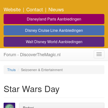
Website
|
Contact
|
Nieuws
Disneyland Paris Aanbiedingen
Disney Cruise Line Aanbiedingen
Walt Disney World Aanbiedingen
Forum - DiscoverTheMagic.nl
Toggl
navig
Thuis
Seizoenen & Entertainment
Star Wars Day
Rodeni