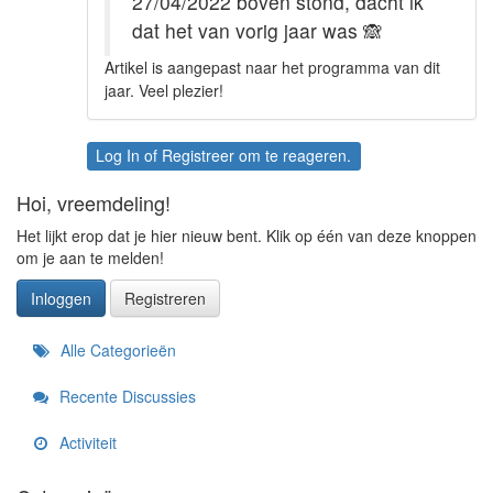
27/04/2022 boven stond, dacht ik
dat het van vorig jaar was
🙈
Artikel is aangepast naar het programma van dit
jaar. Veel plezier!
Log In
of
Registreer
om te reageren.
Hoi, vreemdeling!
Het lijkt erop dat je hier nieuw bent. Klik op één van deze knoppen
om je aan te melden!
Inloggen
Registreren
Snelkoppelingen
Alle Categorieën
Recente Discussies
Activiteit