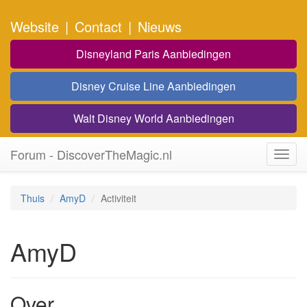
Website
|
Contact
|
Nieuws
Disneyland Paris Aanbiedingen
Disney Cruise Line Aanbiedingen
Walt Disney World Aanbiedingen
Forum - DiscoverTheMagic.nl
Toggl
navig
Thuis
AmyD
Activiteit
AmyD
Over