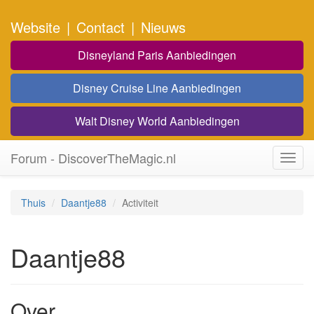
Website
|
Contact
|
Nieuws
Disneyland Paris Aanbiedingen
Disney Cruise Line Aanbiedingen
Walt Disney World Aanbiedingen
Forum - DiscoverTheMagic.nl
Toggl
navig
Thuis
Daantje88
Activiteit
Daantje88
Over