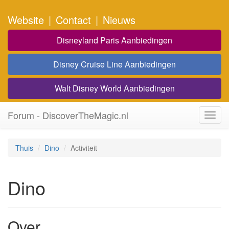
Website
|
Contact
|
Nieuws
Disneyland Paris Aanbiedingen
Disney Cruise Line Aanbiedingen
Walt Disney World Aanbiedingen
Forum - DiscoverTheMagic.nl
Toggl
navig
Thuis
Dino
Activiteit
Dino
Over