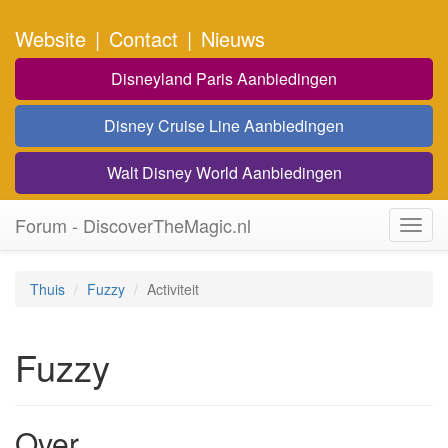
Website
|
Contact
|
Nieuws
Disneyland Paris Aanbiedingen
Disney Cruise Line Aanbiedingen
Walt Disney World Aanbiedingen
Forum - DiscoverTheMagic.nl
Toggl
navig
Thuis
Fuzzy
Activiteit
Fuzzy
Over