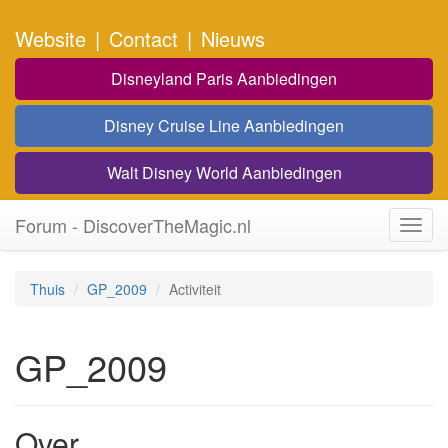
Website
|
Contact
|
Nieuws
Disneyland Paris Aanbiedingen
Disney Cruise Line Aanbiedingen
Walt Disney World Aanbiedingen
Forum - DiscoverTheMagic.nl
Toggl
navig
Thuis
GP_2009
Activiteit
GP_2009
Over