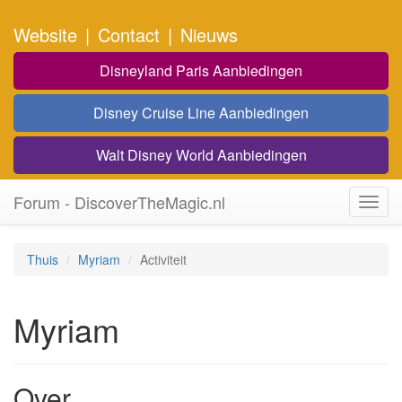
Website
|
Contact
|
Nieuws
Disneyland Paris Aanbiedingen
Disney Cruise Line Aanbiedingen
Walt Disney World Aanbiedingen
Forum - DiscoverTheMagic.nl
Toggl
navig
Thuis
Myriam
Activiteit
Myriam
Over