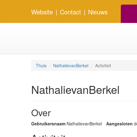
Website
|
Contact
|
Nieuws
Thuis
NathalievanBerkel
Activiteit
NathalievanBerkel
Over
Gebruikersnaam
NathalievanBerkel
Aangesloten
d