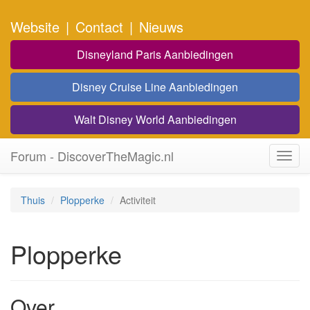
Website
|
Contact
|
Nieuws
Disneyland Paris Aanbiedingen
Disney Cruise Line Aanbiedingen
Walt Disney World Aanbiedingen
Forum - DiscoverTheMagic.nl
Toggl
navig
Thuis
Plopperke
Activiteit
Plopperke
Over