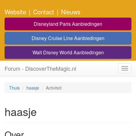
Website
|
Contact
|
Nieuws
Disneyland Paris Aanbiedingen
Disney Cruise Line Aanbiedingen
Walt Disney World Aanbiedingen
Forum - DiscoverTheMagic.nl
Toggl
navig
Thuis
haasje
Activiteit
haasje
Over