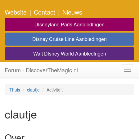
Website
|
Contact
|
Nieuws
Disneyland Paris Aanbiedingen
Disney Cruise Line Aanbiedingen
Walt Disney World Aanbiedingen
Forum - DiscoverTheMagic.nl
Toggl
navig
Thuis
clautje
Activiteit
clautje
Over