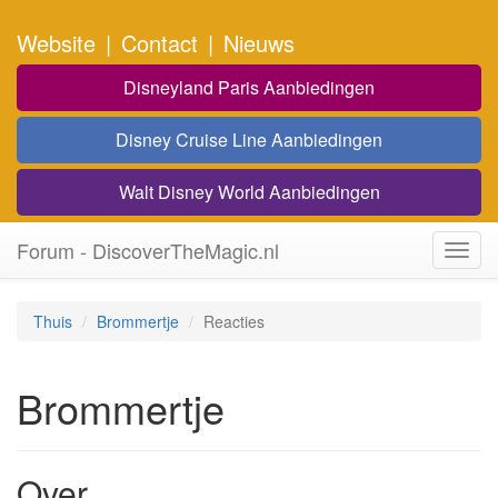
Website
|
Contact
|
Nieuws
Disneyland Paris Aanbiedingen
Disney Cruise Line Aanbiedingen
Walt Disney World Aanbiedingen
Forum - DiscoverTheMagic.nl
Toggl
navig
Thuis
Brommertje
Reacties
Brommertje
Over