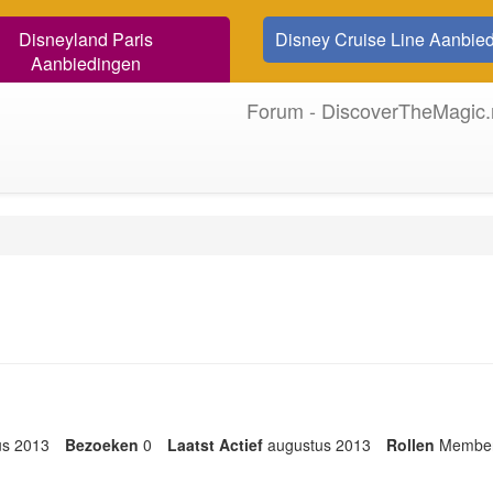
Disneyland Paris
Disney Cruise Line Aanbie
Aanbiedingen
Forum - DiscoverTheMagic.
us 2013
Bezoeken
0
Laatst Actief
augustus 2013
Rollen
Membe