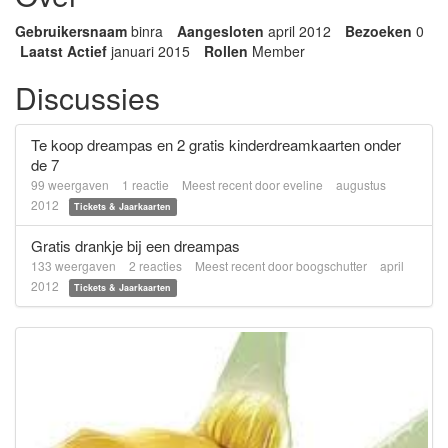
Gebruikersnaam
binra
Aangesloten
april 2012
Bezoeken
0
Laatst Actief
januari 2015
Rollen
Member
Discussies
Te koop dreampas en 2 gratis kinderdreamkaarten onder
de 7
99
weergaven
1
reactie
Meest recent door
eveline
augustus
2012
Tickets & Jaarkaarten
Gratis drankje bij een dreampas
133
weergaven
2
reacties
Meest recent door
boogschutter
april
2012
Tickets & Jaarkaarten