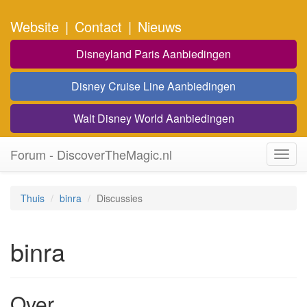
Website
|
Contact
|
Nieuws
Disneyland Paris Aanbiedingen
Disney Cruise Line Aanbiedingen
Walt Disney World Aanbiedingen
Forum - DiscoverTheMagic.nl
Toggl
navig
Thuis
binra
Discussies
binra
Over